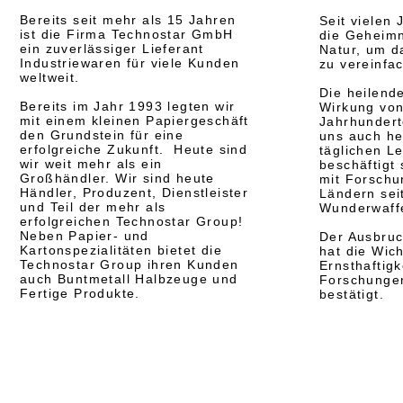
Bereits seit mehr als 15 Jahren
Seit vielen
ist die Firma Technostar GmbH
die Geheimn
ein zuverlässiger Lieferant
Natur, um 
Industriewaren für viele Kunden
zu vereinfa
weltweit.
Die heilend
Bereits im Jahr 1993 legten wir
Wirkung von 
mit einem kleinen Papiergeschäft
Jahrhundert
den Grundstein für eine
uns auch he
erfolgreiche Zukunft. Heute sind
täglichen L
wir weit mehr als ein
beschäftigt
Großhändler. Wir sind heute
mit Forschu
Händler, Produzent, Dienstleister
Ländern sei
und Teil der mehr als
Wunderwaffe
erfolgreichen Technostar Group!
Neben Papier- und
Der Ausbruc
Kartonspezialitäten bietet die
hat die Wich
Technostar Group ihren Kunden
Ernsthaftigk
auch Buntmetall Halbzeuge und
Forschungen
Fertige Produkte.
bestätigt.